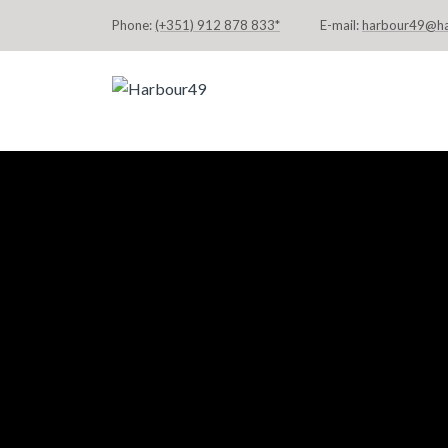
Phone:
(+351) 912 878 833*
E-mail:
harbour49@h