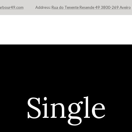
arbour49.com
Address:
Rua do Tenente Resende 49 3800-269 Aveiro
HOME
FLATS & SUITES
LO
Single