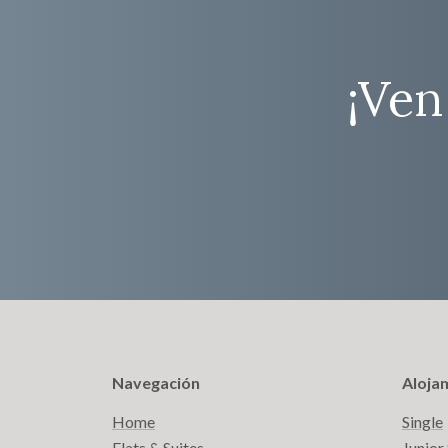
¡Ven
Navegación
Aloja
Home
Single
Flats & Suites
Junior