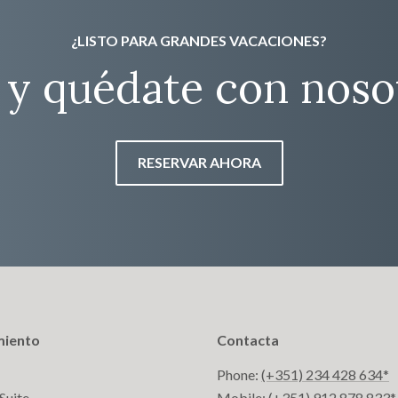
¿LISTO PARA GRANDES VACACIONES?
 y quédate con noso
RESERVAR AHORA
miento
Contacta
Phone:
(+351) 234 428 634*
 Suite
Mobile:
(+351) 912 878 833*